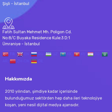
Şişli - İstanbul
Fatih Sultan Mehmet Mh. Poligon Cd.
No:8/C Buyaka Residence Kule:3 D:1
Ümraniye - İstanbul
TR
EN
RU
UZ
KK
KY
TG
AR
ZH-CN
DE
Hakkımızda
2010 yılından, şimdiye kadar içerisinde
bulunduğumuz sektörden hep daha ileri teknolojiye
koşan, yeni nesil dijital medya ajansıdır.